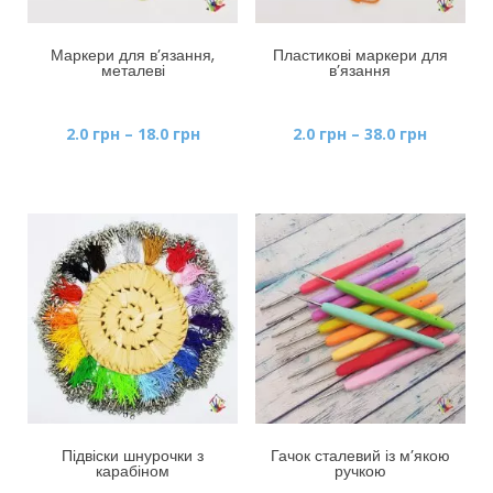
Маркери для в’язання,
Пластикові маркери для
металеві
в’язання
Діапазон
Діапазо
2.0
грн
–
18.0
грн
2.0
грн
–
38.0
грн
цін:
цін:
від
від
2.0 грн
2.0 грн
до
до
18.0 грн
38.0 грн
Підвіски шнурочки з
Гачок сталевий із м’якою
карабіном
ручкою