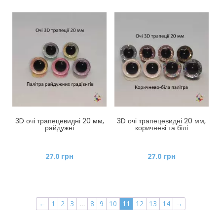
8.0 грн
до
15.0 грн
3D очі трапецевидні 20 мм,
3D очі трапецевидні 20 мм,
райдужні
коричневі та білі
27.0
грн
27.0
грн
←
1
2
3
…
8
9
10
11
12
13
14
→