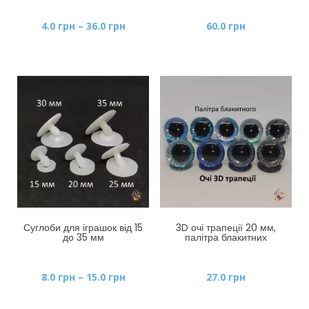
Діапазон
4.0
грн
–
36.0
грн
60.0
грн
цін:
від
4.0 грн
до
36.0 грн
Суглоби для іграшок від 15
3D очі трапеції 20 мм,
до 35 мм
палітра блакитних
Діапазон
8.0
грн
–
15.0
грн
27.0
грн
цін:
від