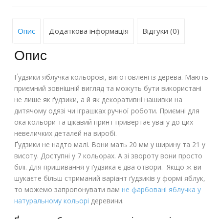
Опис
Додаткова інформація
Відгуки (0)
Опис
Ґудзики яблучка кольорові, виготовлені із дерева. Мають
приємний зовнішній вигляд та можуть бути використані
не лише як ґудзики, а й як декоративні нашивки на
дитячому одязі чи іграшках ручної роботи. Приємні для
ока кольори та цікавий принт привертає увагу до цих
невеличких деталей на виробі.
Ґудзики не надто малі. Вони мать 20 мм у ширину та 21 у
висоту. Доступні у 7 кольорах. А зі звороту вони просто
білі. Для пришивання у ґудзика є два отвори. Якщо ж ви
шукаєте більш стриманий варіант ґудзиків у формі яблук,
то можемо запропонувати вам
не фарбовані яблучка у
натуральному кольорі
деревини.