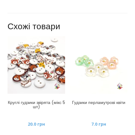
Схожі товари
Круглі гудзики звірята (мікс 5
Гудзики перламутрові квіти
шт)
20.0
грн
7.0
грн