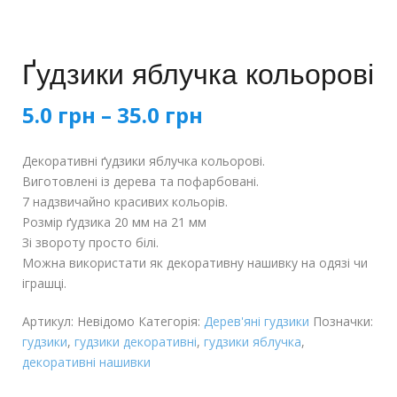
Ґудзики яблучка кольорові
Діапазон
5.0
грн
–
35.0
грн
цін:
Декоративні ґудзики яблучка кольорові.
від
Виготовлені із дерева та пофарбовані.
7 надзвичайно красивих кольорів.
5.0 грн
Розмір ґудзика 20 мм на 21 мм
Зі звороту просто білі.
до
Можна використати як декоративну нашивку на одязі чи
іграшці.
35.0 грн
Артикул:
Невідомо
Категорія:
Дерев'яні гудзики
Позначки:
гудзики
,
гудзики декоративні
,
гудзики яблучка
,
декоративні нашивки