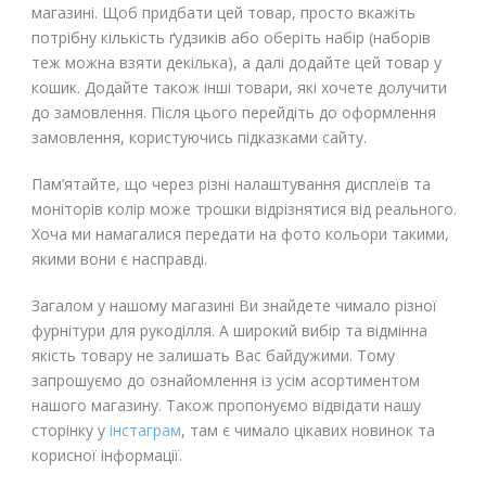
магазині. Щоб придбати цей товар, просто вкажіть
потрібну кількість ґудзиків або оберіть набір (наборів
теж можна взяти декілька), а далі додайте цей товар у
кошик. Додайте також інші товари, які хочете долучити
до замовлення. Після цього перейдіть до оформлення
замовлення, користуючись підказками сайту.
Пам’ятайте, що через різні налаштування дисплеїв та
моніторів колір може трошки відрізнятися від реального.
Хоча ми намагалися передати на фото кольори такими,
якими вони є насправді.
Загалом у нашому магазині Ви знайдете чимало різної
фурнітури для рукоділля. А широкий вибір та відмінна
якість товару не залишать Вас байдужими. Тому
запрошуємо до ознайомлення із усім асортиментом
нашого магазину. Також пропонуємо відвідати нашу
сторінку у
інстаграм
, там є чимало цікавих новинок та
корисної інформації.